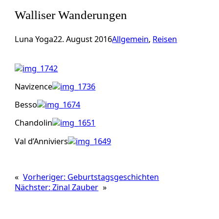
Walliser Wanderungen
Luna Yoga
22. August 2016
Allgemein
, 
Reisen
Navizence
Besso
Chandolin
Val d’Anniviers
«
Vorheriger:
Geburtstagsgeschichten
Nächster:
Zinal Zauber
»