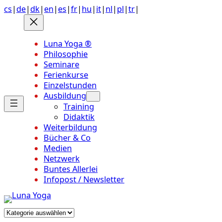
Anchor
Zum
cs
|
de
|
dk
|
en
|
es
|
fr
|
hu
|
it
|
nl
|
pl
|
tr
|
link
Inhalt
to
springen
top
Luna Yoga ®
of
Philosophie
page
Seminare
Ferienkurse
Einzelstunden
Ausbildung
Training
Didaktik
Weiterbildung
Bücher & Co
Medien
Netzwerk
Buntes Allerlei
Infopost / Newsletter
Kategorien