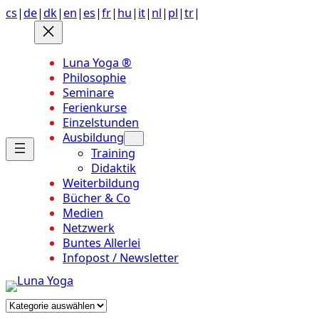
Anchor
Zum
cs
|
de
|
dk
|
en
|
es
|
fr
|
hu
|
it
|
nl
|
pl
|
tr
|
link
Inhalt
to
springen
top
Luna Yoga ®
of
Philosophie
page
Seminare
Ferienkurse
Einzelstunden
Ausbildung
Training
Didaktik
Weiterbildung
Bücher & Co
Medien
Netzwerk
Buntes Allerlei
Infopost / Newsletter
Kategorien