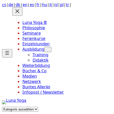
Anchor
Zum
cs
|
de
|
dk
|
en
|
es
|
fr
|
hu
|
it
|
nl
|
pl
|
tr
|
link
Inhalt
to
springen
top
Luna Yoga ®
of
Philosophie
page
Seminare
Ferienkurse
Einzelstunden
Ausbildung
Training
Didaktik
Weiterbildung
Bücher & Co
Medien
Netzwerk
Buntes Allerlei
Infopost / Newsletter
Kategorien