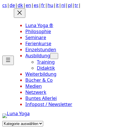
Anchor
Zum
cs
|
de
|
dk
|
en
|
es
|
fr
|
hu
|
it
|
nl
|
pl
|
tr
|
link
Inhalt
to
springen
top
Luna Yoga ®
of
Philosophie
page
Seminare
Ferienkurse
Einzelstunden
Ausbildung
Training
Didaktik
Weiterbildung
Bücher & Co
Medien
Netzwerk
Buntes Allerlei
Infopost / Newsletter
Kategorien