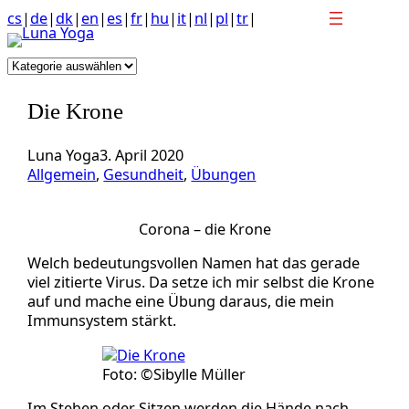
Anchor
Zum
cs
|
de
|
dk
|
en
|
es
|
fr
|
hu
|
it
|
nl
|
pl
|
tr
|
link
Inhalt
to
springen
Kategorien
top
of
Die Krone
page
Luna Yoga
3. April 2020
Allgemein
, 
Gesundheit
, 
Übungen
Corona – die Krone
Welch bedeutungsvollen Namen hat das gerade
viel zitierte Virus. Da setze ich mir selbst die Krone
auf und mache eine Übung daraus, die mein
Immunsystem stärkt.
Foto: ©Sibylle Müller
Im Stehen oder Sitzen werden die Hände nach