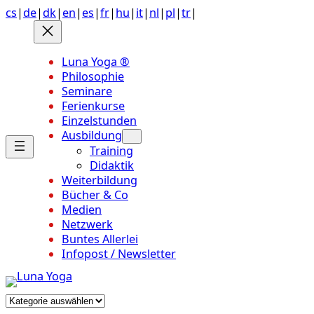
Anchor
Zum
cs
|
de
|
dk
|
en
|
es
|
fr
|
hu
|
it
|
nl
|
pl
|
tr
|
link
Inhalt
to
springen
top
Luna Yoga ®
of
Philosophie
page
Seminare
Ferienkurse
Einzelstunden
Ausbildung
Training
Didaktik
Weiterbildung
Bücher & Co
Medien
Netzwerk
Buntes Allerlei
Infopost / Newsletter
Kategorien