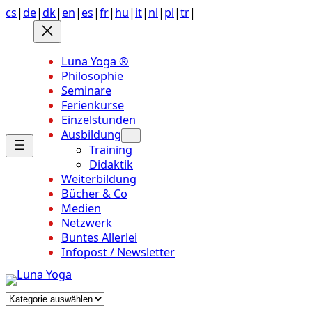
Anchor
Zum
cs
|
de
|
dk
|
en
|
es
|
fr
|
hu
|
it
|
nl
|
pl
|
tr
|
link
Inhalt
to
springen
top
Luna Yoga ®
of
Philosophie
page
Seminare
Ferienkurse
Einzelstunden
Ausbildung
Training
Didaktik
Weiterbildung
Bücher & Co
Medien
Netzwerk
Buntes Allerlei
Infopost / Newsletter
Kategorien