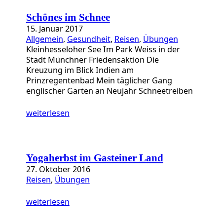
a
t
Schönes im Schnee
e
15. Januar 2017
g
Allgemein
, 
Gesundheit
, 
Reisen
, 
Übungen
o
Kleinhesseloher See Im Park Weiss in der
r
Stadt Münchner Friedensaktion Die
i
Kreuzung im Blick Indien am
e
Prinzregentenbad Mein täglicher Gang
n
englischer Garten an Neujahr Schneetreiben
weiterlesen
Yogaherbst im Gasteiner Land
27. Oktober 2016
Reisen
, 
Übungen
weiterlesen