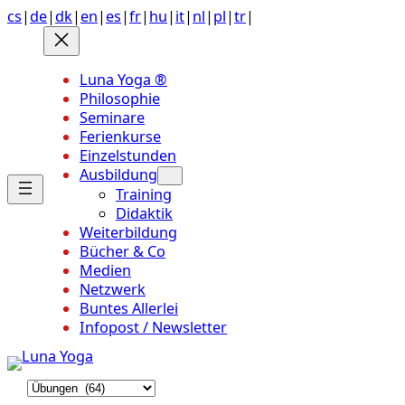
Anchor
Zum
cs
|
de
|
dk
|
en
|
es
|
fr
|
hu
|
it
|
nl
|
pl
|
tr
|
link
Inhalt
to
springen
top
Luna Yoga ®
of
Philosophie
page
Seminare
Ferienkurse
Einzelstunden
Ausbildung
Training
Didaktik
Weiterbildung
Bücher & Co
Medien
Netzwerk
Buntes Allerlei
Infopost / Newsletter
K