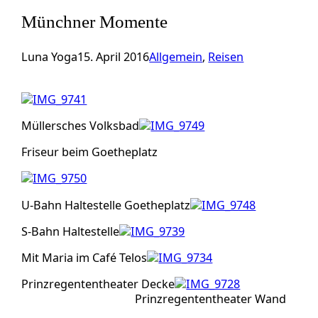
Münchner Momente
Luna Yoga
15. April 2016
Allgemein
, 
Reisen
Müllersches Volksbad
Friseur beim Goetheplatz
U-Bahn Haltestelle Goetheplatz
S-Bahn Haltestelle
Mit Maria im Café Telos
Prinzregententheater Decke
Prinzregententheater Wand