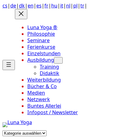
Anchor
Zum
cs
|
de
|
dk
|
en
|
es
|
fr
|
hu
|
it
|
nl
|
pl
|
tr
|
link
Inhalt
to
springen
top
Luna Yoga ®
of
Philosophie
page
Seminare
Ferienkurse
Einzelstunden
Ausbildung
Training
Didaktik
Weiterbildung
Bücher & Co
Medien
Netzwerk
Buntes Allerlei
Infopost / Newsletter
Kategorien