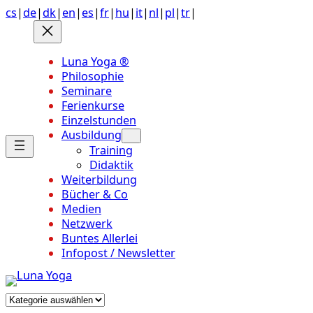
Anchor
Zum
cs
|
de
|
dk
|
en
|
es
|
fr
|
hu
|
it
|
nl
|
pl
|
tr
|
link
Inhalt
to
springen
top
Luna Yoga ®
of
Philosophie
page
Seminare
Ferienkurse
Einzelstunden
Ausbildung
Training
Didaktik
Weiterbildung
Bücher & Co
Medien
Netzwerk
Buntes Allerlei
Infopost / Newsletter
Kategorien