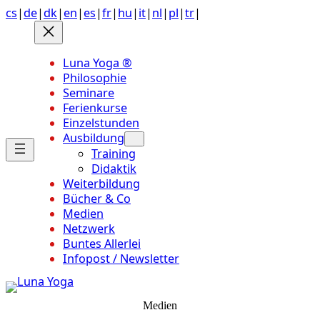
Anchor
Zum
cs
|
de
|
dk
|
en
|
es
|
fr
|
hu
|
it
|
nl
|
pl
|
tr
|
link
Inhalt
to
springen
top
Luna Yoga ®
of
Philosophie
page
Seminare
Ferienkurse
Einzelstunden
Ausbildung
Training
Didaktik
Weiterbildung
Bücher & Co
Medien
Netzwerk
Buntes Allerlei
Infopost / Newsletter
Medien