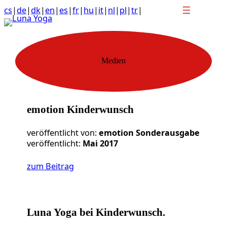
Anchor
Zum
cs
|
de
|
dk
|
en
|
es
|
fr
|
hu
|
it
|
nl
|
pl
|
tr
|
link
Inhalt
to
springen
top
of
page
Medien
emotion Kinderwunsch
veröffentlicht von:
emotion Sonderausgabe
veröffentlicht:
Mai 2017
zum Beitrag
Luna Yoga bei Kinderwunsch.