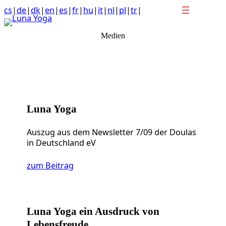
Anchor
Zum
cs
|
de
|
dk
|
en
|
es
|
fr
|
hu
|
it
|
nl
|
pl
|
tr
|
link
Inhalt
to
springen
Medien
top
of
page
Luna Yoga
Auszug aus dem Newsletter 7/09 der Doulas
in Deutschland eV
zum Beitrag
Luna Yoga ein Ausdruck von
Lebensfreude