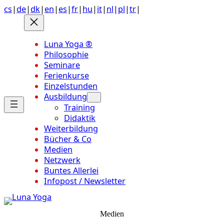
Anchor
Zum
cs
|
de
|
dk
|
en
|
es
|
fr
|
hu
|
it
|
nl
|
pl
|
tr
|
link
Inhalt
to
springen
top
Luna Yoga ®
of
Philosophie
page
Seminare
Ferienkurse
Einzelstunden
Ausbildung
Training
Didaktik
Weiterbildung
Bücher & Co
Medien
Netzwerk
Buntes Allerlei
Infopost / Newsletter
Medien