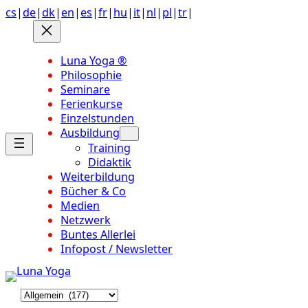
Anchor
Zum
cs
|
de
|
dk
|
en
|
es
|
fr
|
hu
|
it
|
nl
|
pl
|
tr
|
link
Inhalt
to
springen
top
Luna Yoga ®
of
Philosophie
page
Seminare
Ferienkurse
Einzelstunden
Ausbildung
Training
Didaktik
Weiterbildung
Bücher & Co
Medien
Netzwerk
Buntes Allerlei
Infopost / Newsletter
K