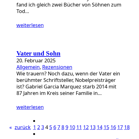
fand ich gleich zwei Bücher von Söhnen zum
Tod…
weiterlesen
Vater und Sohn
20. Februar 2025
Allgemein
, 
Rezensionen
Wie trauern? Noch dazu, wenn der Vater ein
berühmter Schriftsteller, Nobelpreisträger
ist? Gabriel Garcia Marquez starb 2014 mit
87 Jahren im Kreis seiner Familie in…
weiterlesen
«
zurück
1
2
3
4
5
6
7
8
9
10
11
12
13
14
15
16
17
18