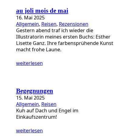
a
t
au joli mois de mai
e
16. Mai 2025
g
Allgemein
, 
Reisen
, 
Rezensionen
o
Gestern abend traf ich wieder die
r
Illustratorin meines ersten Buchs: Esther
i
Lisette Ganz. Ihre farbensprühende Kunst
e
macht frohe Laune.
n
weiterlesen
Begegnungen
15. Mai 2025
Allgemein
, 
Reisen
Kuh auf Dach und Engel im
Einkaufszentrum!
weiterlesen