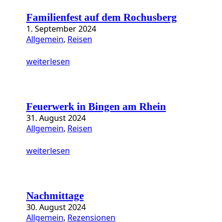
a
t
Familienfest auf dem Rochusberg
e
1. September 2024
g
Allgemein
, 
Reisen
o
r
weiterlesen
i
e
n
Feuerwerk in Bingen am Rhein
31. August 2024
Allgemein
, 
Reisen
weiterlesen
Nachmittage
30. August 2024
Allgemein
, 
Rezensionen