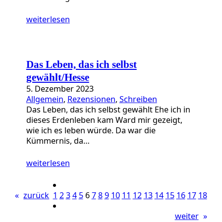
weiterlesen
Das Leben, das ich selbst
gewählt/Hesse
5. Dezember 2023
Allgemein
, 
Rezensionen
, 
Schreiben
Das Leben, das ich selbst gewählt Ehe ich in
dieses Erdenleben kam Ward mir gezeigt,
wie ich es leben würde. Da war die
Kümmernis, da…
weiterlesen
«
zurück
1
2
3
4
5
6
7
8
9
10
11
12
13
14
15
16
17
18
weiter
»