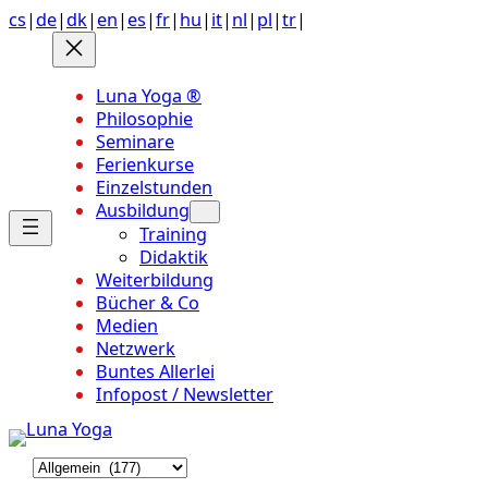
Anchor
Zum
cs
|
de
|
dk
|
en
|
es
|
fr
|
hu
|
it
|
nl
|
pl
|
tr
|
link
Inhalt
to
springen
top
Luna Yoga ®
of
Philosophie
page
Seminare
Ferienkurse
Einzelstunden
Ausbildung
Training
Didaktik
Weiterbildung
Bücher & Co
Medien
Netzwerk
Buntes Allerlei
Infopost / Newsletter
K