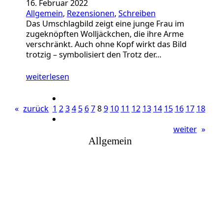
16. Februar 2022
Allgemein
, 
Rezensionen
, 
Schreiben
Das Umschlagbild zeigt eine junge Frau im
zugeknöpften Wolljäckchen, die ihre Arme
verschränkt. Auch ohne Kopf wirkt das Bild
trotzig – symbolisiert den Trotz der…
weiterlesen
«
zurück
1
2
3
4
5
6
7
8
9
10
11
12
13
14
15
16
17
18
weiter
»
Allgemein