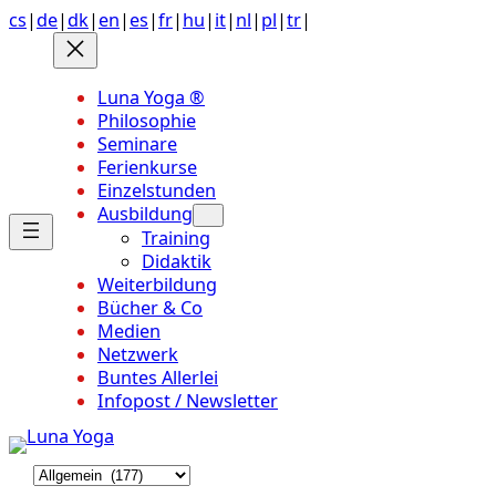
Anchor
Zum
cs
|
de
|
dk
|
en
|
es
|
fr
|
hu
|
it
|
nl
|
pl
|
tr
|
link
Inhalt
to
springen
top
Luna Yoga ®
of
Philosophie
page
Seminare
Ferienkurse
Einzelstunden
Ausbildung
Training
Didaktik
Weiterbildung
Bücher & Co
Medien
Netzwerk
Buntes Allerlei
Infopost / Newsletter
K