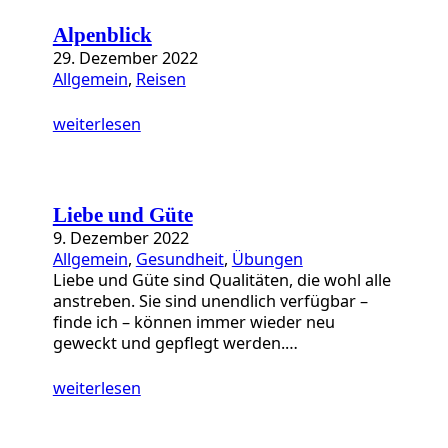
a
t
Alpenblick
e
29. Dezember 2022
g
Allgemein
, 
Reisen
o
r
weiterlesen
i
e
n
Liebe und Güte
9. Dezember 2022
Allgemein
, 
Gesundheit
, 
Übungen
Liebe und Güte sind Qualitäten, die wohl alle
anstreben. Sie sind unendlich verfügbar –
finde ich – können immer wieder neu
geweckt und gepflegt werden.…
weiterlesen