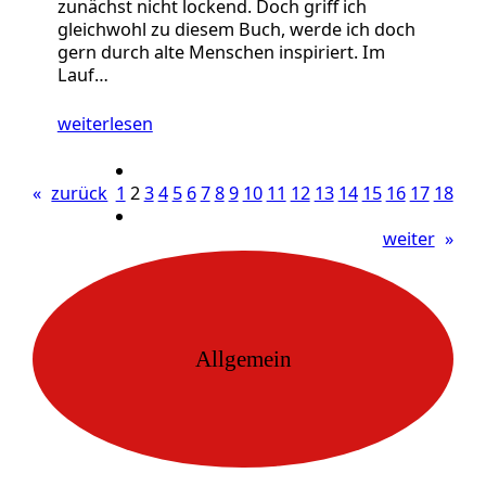
zunächst nicht lockend. Doch griff ich
gleichwohl zu diesem Buch, werde ich doch
gern durch alte Menschen inspiriert. Im
Lauf…
weiterlesen
«
zurück
1
2
3
4
5
6
7
8
9
10
11
12
13
14
15
16
17
18
weiter
»
Allgemein