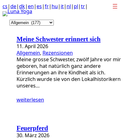
Anchor
Zum
cs
|
de
|
dk
|
en
|
es
|
fr
|
hu
|
it
|
nl
|
pl
|
tr
|
link
Inhalt
to
springen
K
top
a
of
t
page
Meine Schwester erinnert sich
e
11. April 2026
g
Allgemein
, 
Rezensionen
o
Meine grosse Schwester, zwölf Jahre vor mir
r
geboren, hat natürlich ganz andere
i
Erinnerungen an ihre Kindheit als ich.
e
Kürzlich wurde sie von den Lokalhistorikern
n
unseres…
weiterlesen
Feuerpferd
30. März 2026