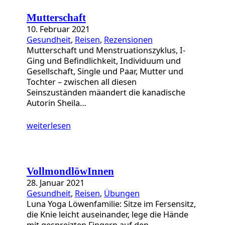
a
t
Mutterschaft
e
10. Februar 2021
g
Gesundheit
, 
Reisen
, 
Rezensionen
o
Mutterschaft und Menstruationszyklus, I-
r
Ging und Befindlichkeit, Individuum und
i
Gesellschaft, Single und Paar, Mutter und
e
Tochter – zwischen all diesen
n
Seinszuständen mäandert die kanadische
Autorin Sheila…
weiterlesen
VollmondlöwInnen
28. Januar 2021
Gesundheit
, 
Reisen
, 
Übungen
Luna Yoga Löwenfamilie: Sitze im Fersensitz,
die Knie leicht auseinander, lege die Hände
mit gespreizten Fingern auf den