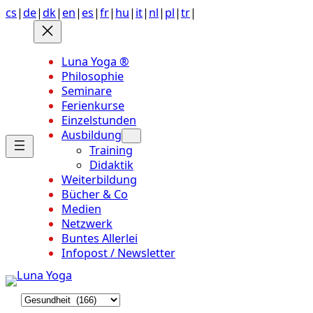
Anchor
Zum
cs
|
de
|
dk
|
en
|
es
|
fr
|
hu
|
it
|
nl
|
pl
|
tr
|
link
Inhalt
to
springen
top
Luna Yoga ®
of
Philosophie
page
Seminare
Ferienkurse
Einzelstunden
Ausbildung
Training
Didaktik
Weiterbildung
Bücher & Co
Medien
Netzwerk
Buntes Allerlei
Infopost / Newsletter
K