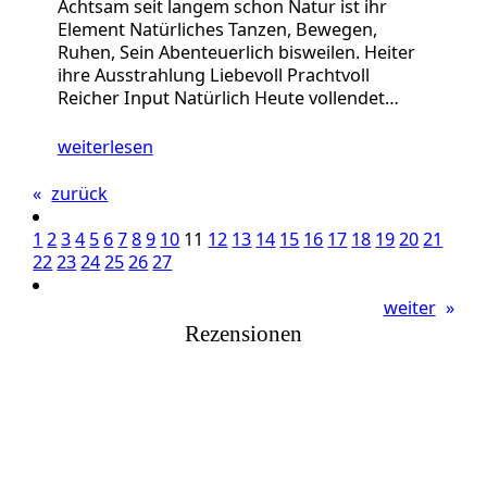
Achtsam seit langem schon Natur ist ihr
Element Natürliches Tanzen, Bewegen,
Ruhen, Sein Abenteuerlich bisweilen. Heiter
ihre Ausstrahlung Liebevoll Prachtvoll
Reicher Input Natürlich Heute vollendet…
weiterlesen
«
zurück
1
2
3
4
5
6
7
8
9
10
11
12
13
14
15
16
17
18
19
20
21
22
23
24
25
26
27
weiter
»
Rezensionen