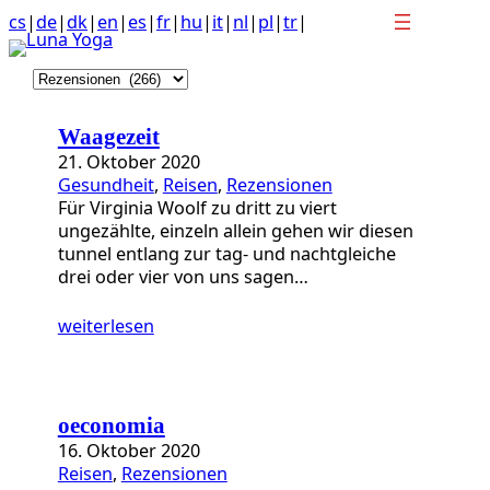
Anchor
Zum
cs
|
de
|
dk
|
en
|
es
|
fr
|
hu
|
it
|
nl
|
pl
|
tr
|
link
Inhalt
to
springen
K
top
a
of
t
page
Waagezeit
e
21. Oktober 2020
g
Gesundheit
, 
Reisen
, 
Rezensionen
o
Für Virginia Woolf zu dritt zu viert
r
ungezählte, einzeln allein gehen wir diesen
i
tunnel entlang zur tag- und nachtgleiche
e
drei oder vier von uns sagen…
n
weiterlesen
oeconomia
16. Oktober 2020
Reisen
, 
Rezensionen