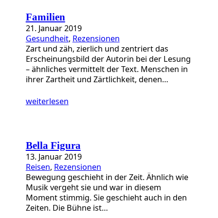
a
t
Familien
e
21. Januar 2019
g
Gesundheit
, 
Rezensionen
o
Zart und zäh, zierlich und zentriert das
r
Erscheinungsbild der Autorin bei der Lesung
i
– ähnliches vermittelt der Text. Menschen in
e
ihrer Zartheit und Zärtlichkeit, denen…
n
weiterlesen
Bella Figura
13. Januar 2019
Reisen
, 
Rezensionen
Bewegung geschieht in der Zeit. Ähnlich wie
Musik vergeht sie und war in diesem
Moment stimmig. Sie geschieht auch in den
Zeiten. Die Bühne ist…