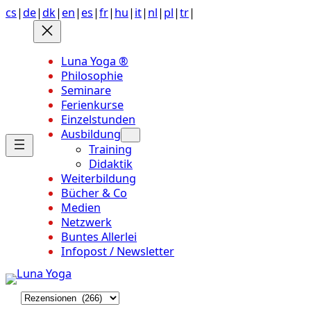
Anchor
Zum
cs
|
de
|
dk
|
en
|
es
|
fr
|
hu
|
it
|
nl
|
pl
|
tr
|
link
Inhalt
to
springen
top
Luna Yoga ®
of
Philosophie
page
Seminare
Ferienkurse
Einzelstunden
Ausbildung
Training
Didaktik
Weiterbildung
Bücher & Co
Medien
Netzwerk
Buntes Allerlei
Infopost / Newsletter
K