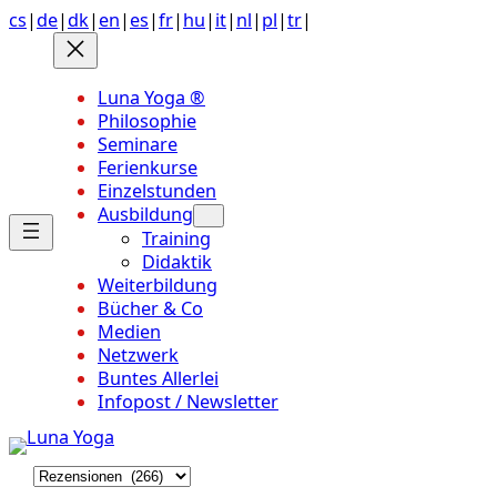
Anchor
Zum
cs
|
de
|
dk
|
en
|
es
|
fr
|
hu
|
it
|
nl
|
pl
|
tr
|
link
Inhalt
to
springen
top
Luna Yoga ®
of
Philosophie
page
Seminare
Ferienkurse
Einzelstunden
Ausbildung
Training
Didaktik
Weiterbildung
Bücher & Co
Medien
Netzwerk
Buntes Allerlei
Infopost / Newsletter
K