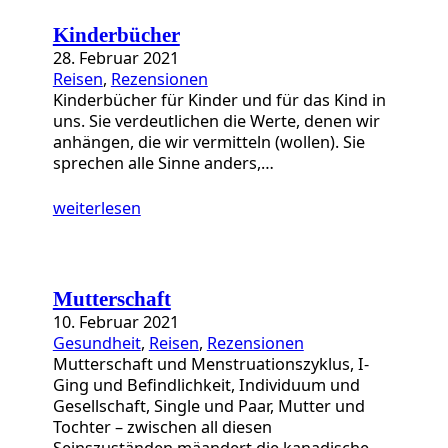
a
t
Kinderbücher
e
28. Februar 2021
g
Reisen
, 
Rezensionen
o
Kinderbücher für Kinder und für das Kind in
r
uns. Sie verdeutlichen die Werte, denen wir
i
anhängen, die wir vermitteln (wollen). Sie
e
sprechen alle Sinne anders,…
n
weiterlesen
Mutterschaft
10. Februar 2021
Gesundheit
, 
Reisen
, 
Rezensionen
Mutterschaft und Menstruationszyklus, I-
Ging und Befindlichkeit, Individuum und
Gesellschaft, Single und Paar, Mutter und
Tochter – zwischen all diesen
Seinszuständen mäandert die kanadische