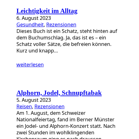
a
t
Leichtigkeit im Alltag
e
6. August 2023
g
Gesundheit
, 
Rezensionen
o
Dieses Buch ist ein Schatz, steht hinten auf
r
dem Buchumschlag. Ja, das ist es – ein
i
Schatz voller Sätze, die befreien können.
e
Kurz und knapp…
n
weiterlesen
Alphorn, Jodel, Schnupftabak
5. August 2023
Reisen
, 
Rezensionen
Am 1. August, dem Schweizer
Nationalfeiertag, fand im Berner Münster
ein Jodel- und Alphorn-Konzert statt. Nach
zwei Stunden im wohlklingenden
Kirchenraum ging es nach draussen,…