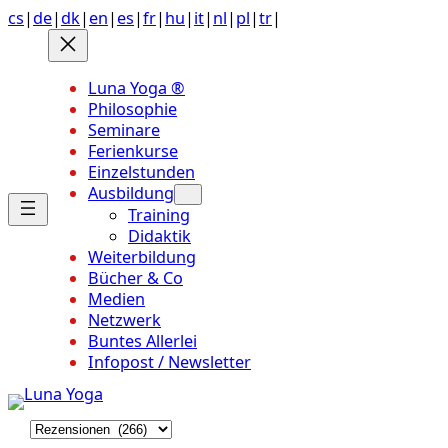
Anchor
Zum
cs
|
de
|
dk
|
en
|
es
|
fr
|
hu
|
it
|
nl
|
pl
|
tr
|
link
Inhalt
to
springen
top
Luna Yoga ®
of
Philosophie
page
Seminare
Ferienkurse
Einzelstunden
Ausbildung
Training
Didaktik
Weiterbildung
Bücher & Co
Medien
Netzwerk
Buntes Allerlei
Infopost / Newsletter
K