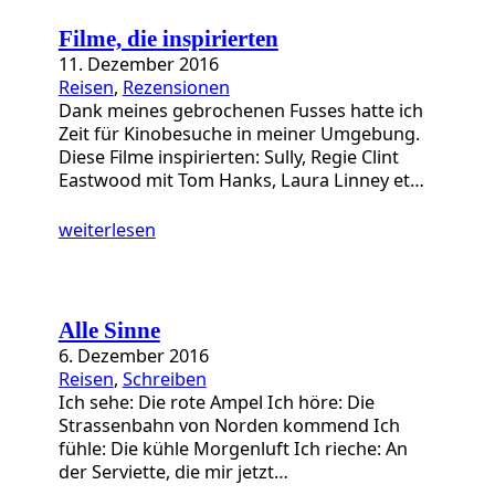
a
t
Filme, die inspirierten
e
11. Dezember 2016
g
Reisen
, 
Rezensionen
o
Dank meines gebrochenen Fusses hatte ich
r
Zeit für Kinobesuche in meiner Umgebung.
i
Diese Filme inspirierten: Sully, Regie Clint
e
Eastwood mit Tom Hanks, Laura Linney et…
n
weiterlesen
Alle Sinne
6. Dezember 2016
Reisen
, 
Schreiben
Ich sehe: Die rote Ampel Ich höre: Die
Strassenbahn von Norden kommend Ich
fühle: Die kühle Morgenluft Ich rieche: An
der Serviette, die mir jetzt…