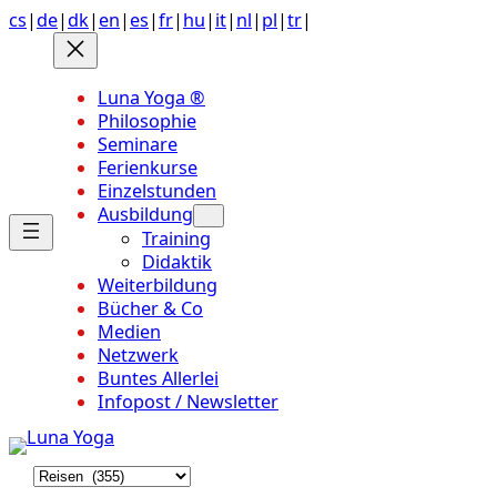
Anchor
Zum
cs
|
de
|
dk
|
en
|
es
|
fr
|
hu
|
it
|
nl
|
pl
|
tr
|
link
Inhalt
to
springen
top
Luna Yoga ®
of
Philosophie
page
Seminare
Ferienkurse
Einzelstunden
Ausbildung
Training
Didaktik
Weiterbildung
Bücher & Co
Medien
Netzwerk
Buntes Allerlei
Infopost / Newsletter
K