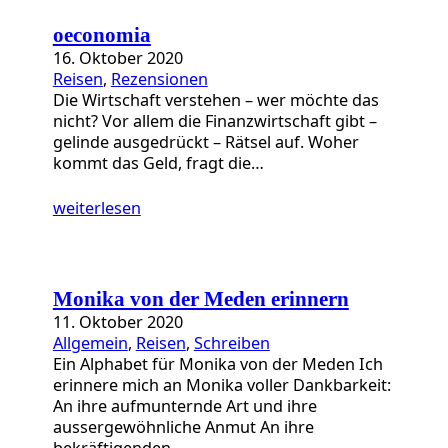
a
t
oeconomia
e
16. Oktober 2020
g
Reisen
, 
Rezensionen
o
Die Wirtschaft verstehen – wer möchte das
r
nicht? Vor allem die Finanzwirtschaft gibt –
i
gelinde ausgedrückt – Rätsel auf. Woher
e
kommt das Geld, fragt die…
n
weiterlesen
Monika von der Meden erinnern
11. Oktober 2020
Allgemein
, 
Reisen
, 
Schreiben
Ein Alphabet für Monika von der Meden Ich
erinnere mich an Monika voller Dankbarkeit:
An ihre aufmunternde Art und ihre
aussergewöhnliche Anmut An ihre
bekräftigenden…