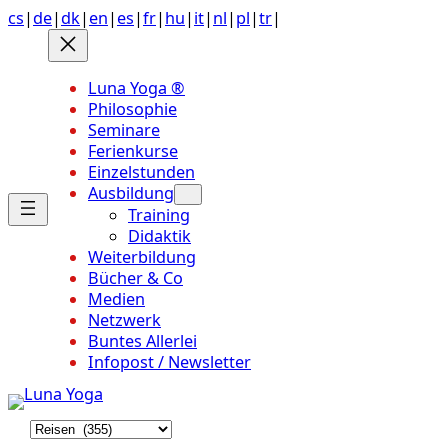
Anchor
Zum
cs
|
de
|
dk
|
en
|
es
|
fr
|
hu
|
it
|
nl
|
pl
|
tr
|
link
Inhalt
to
springen
top
Luna Yoga ®
of
Philosophie
page
Seminare
Ferienkurse
Einzelstunden
Ausbildung
Training
Didaktik
Weiterbildung
Bücher & Co
Medien
Netzwerk
Buntes Allerlei
Infopost / Newsletter
K