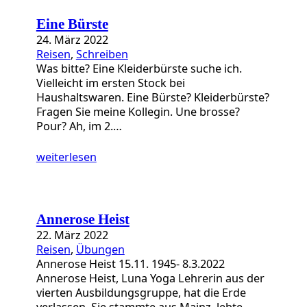
a
t
Eine Bürste
e
24. März 2022
g
Reisen
, 
Schreiben
o
Was bitte? Eine Kleiderbürste suche ich.
r
Vielleicht im ersten Stock bei
i
Haushaltswaren. Eine Bürste? Kleiderbürste?
e
Fragen Sie meine Kollegin. Une brosse?
n
Pour? Ah, im 2.…
weiterlesen
Annerose Heist
22. März 2022
Reisen
, 
Übungen
Annerose Heist 15.11. 1945- 8.3.2022
Annerose Heist, Luna Yoga Lehrerin aus der
vierten Ausbildungsgruppe, hat die Erde
verlassen. Sie stammte aus Mainz, lebte