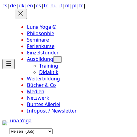
Anchor
Zum
cs
|
de
|
dk
|
en
|
es
|
fr
|
hu
|
it
|
nl
|
pl
|
tr
|
link
Inhalt
to
springen
top
Luna Yoga ®
of
Philosophie
page
Seminare
Ferienkurse
Einzelstunden
Ausbildung
Training
Didaktik
Weiterbildung
Bücher & Co
Medien
Netzwerk
Buntes Allerlei
Infopost / Newsletter
K