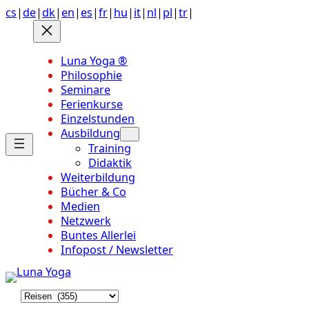
Anchor
Zum
cs
|
de
|
dk
|
en
|
es
|
fr
|
hu
|
it
|
nl
|
pl
|
tr
|
link
Inhalt
to
springen
top
Luna Yoga ®
of
Philosophie
page
Seminare
Ferienkurse
Einzelstunden
Ausbildung
Training
Didaktik
Weiterbildung
Bücher & Co
Medien
Netzwerk
Buntes Allerlei
Infopost / Newsletter
K