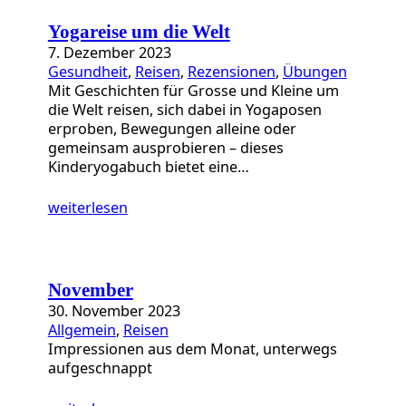
a
t
Yogareise um die Welt
e
7. Dezember 2023
g
Gesundheit
, 
Reisen
, 
Rezensionen
, 
Übungen
o
Mit Geschichten für Grosse und Kleine um
r
die Welt reisen, sich dabei in Yogaposen
i
erproben, Bewegungen alleine oder
e
gemeinsam ausprobieren – dieses
n
Kinderyogabuch bietet eine…
weiterlesen
November
30. November 2023
Allgemein
, 
Reisen
Impressionen aus dem Monat, unterwegs
aufgeschnappt