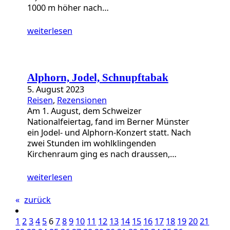
1000 m höher nach…
weiterlesen
Alphorn, Jodel, Schnupftabak
5. August 2023
Reisen
, 
Rezensionen
Am 1. August, dem Schweizer
Nationalfeiertag, fand im Berner Münster
ein Jodel- und Alphorn-Konzert statt. Nach
zwei Stunden im wohlklingenden
Kirchenraum ging es nach draussen,…
weiterlesen
«
zurück
1
2
3
4
5
6
7
8
9
10
11
12
13
14
15
16
17
18
19
20
21