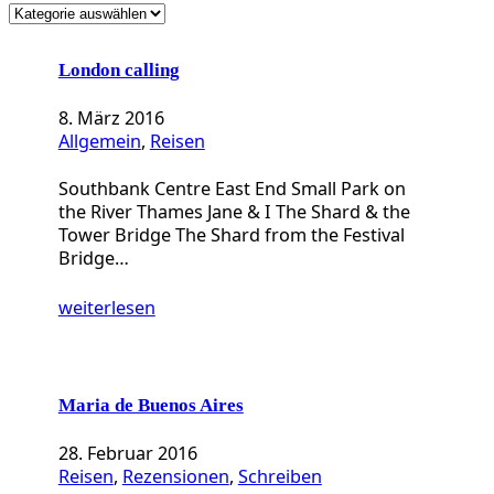
K
a
t
London calling
e
g
8. März 2016
o
Allgemein
, 
Reisen
r
i
Southbank Centre East End Small Park on
e
the River Thames Jane & I The Shard & the
n
Tower Bridge The Shard from the Festival
Bridge…
weiterlesen
Maria de Buenos Aires
28. Februar 2016
Reisen
, 
Rezensionen
, 
Schreiben