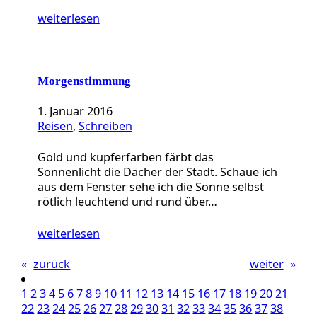
weiterlesen
Morgenstimmung
1. Januar 2016
Reisen
, 
Schreiben
Gold und kupferfarben färbt das
Sonnenlicht die Dächer der Stadt. Schaue ich
aus dem Fenster sehe ich die Sonne selbst
rötlich leuchtend und rund über…
weiterlesen
«
zurück
weiter
»
1
2
3
4
5
6
7
8
9
10
11
12
13
14
15
16
17
18
19
20
21
22
23
24
25
26
27
28
29
30
31
32
33
34
35
36
37
38