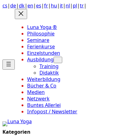
Anchor
Zum
cs
|
de
|
dk
|
en
|
es
|
fr
|
hu
|
it
|
nl
|
pl
|
tr
|
link
Inhalt
to
springen
top
Luna Yoga ®
of
Philosophie
page
Seminare
Ferienkurse
Einzelstunden
Ausbildung
Training
Didaktik
Weiterbildung
Bücher & Co
Medien
Netzwerk
Buntes Allerlei
Infopost / Newsletter
Kategorien