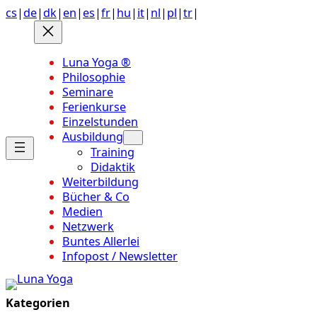
Anchor
Zum
cs
|
de
|
dk
|
en
|
es
|
fr
|
hu
|
it
|
nl
|
pl
|
tr
|
link
Inhalt
to
springen
top
Luna Yoga ®
of
Philosophie
page
Seminare
Ferienkurse
Einzelstunden
Ausbildung
Training
Didaktik
Weiterbildung
Bücher & Co
Medien
Netzwerk
Buntes Allerlei
Infopost / Newsletter
Kategorien