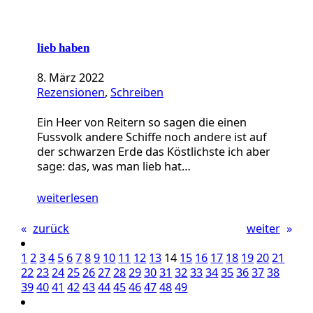
lieb haben
8. März 2022
Rezensionen
, 
Schreiben
Ein Heer von Reitern so sagen die einen
Fussvolk andere Schiffe noch andere ist auf
der schwarzen Erde das Köstlichste ich aber
sage: das, was man lieb hat…
weiterlesen
«
zurück
weiter
»
1
2
3
4
5
6
7
8
9
10
11
12
13
14
15
16
17
18
19
20
21
22
23
24
25
26
27
28
29
30
31
32
33
34
35
36
37
38
39
40
41
42
43
44
45
46
47
48
49