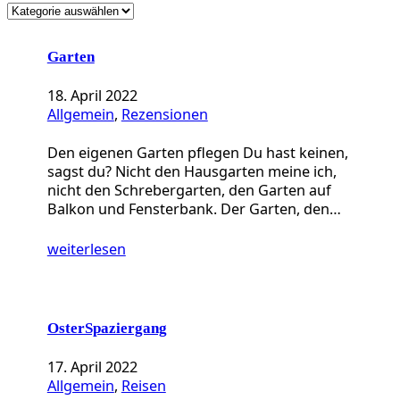
K
a
t
Garten
e
g
18. April 2022
o
Allgemein
, 
Rezensionen
r
i
Den eigenen Garten pflegen Du hast keinen,
e
sagst du? Nicht den Hausgarten meine ich,
n
nicht den Schrebergarten, den Garten auf
Balkon und Fensterbank. Der Garten, den…
weiterlesen
OsterSpaziergang
17. April 2022
Allgemein
, 
Reisen