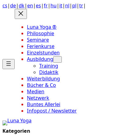
Anchor
Zum
cs
|
de
|
dk
|
en
|
es
|
fr
|
hu
|
it
|
nl
|
pl
|
tr
|
link
Inhalt
to
springen
top
Luna Yoga ®
of
Philosophie
page
Seminare
Ferienkurse
Einzelstunden
Ausbildung
Training
Didaktik
Weiterbildung
Bücher & Co
Medien
Netzwerk
Buntes Allerlei
Infopost / Newsletter
Kategorien