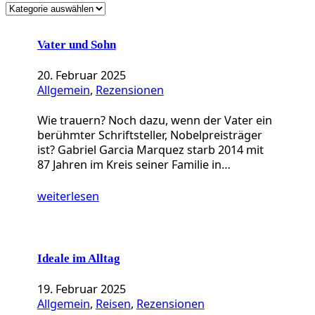
K
a
t
Vater und Sohn
e
g
20. Februar 2025
o
Allgemein
, 
Rezensionen
r
i
Wie trauern? Noch dazu, wenn der Vater ein
e
berühmter Schriftsteller, Nobelpreisträger
n
ist? Gabriel Garcia Marquez starb 2014 mit
87 Jahren im Kreis seiner Familie in…
weiterlesen
Ideale im Alltag
19. Februar 2025
Allgemein
, 
Reisen
, 
Rezensionen